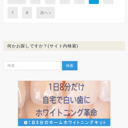
Next
7
8
次へ
何かお探しですか？(サイト内検索)