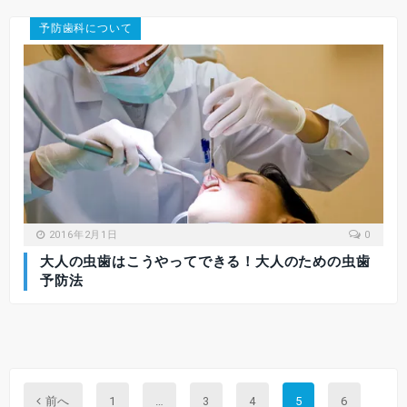
予防歯科について
2016年2月1日
0
大人の虫歯はこうやってできる！大人のための虫歯
予防法
Previous
前へ
1
…
3
4
5
6