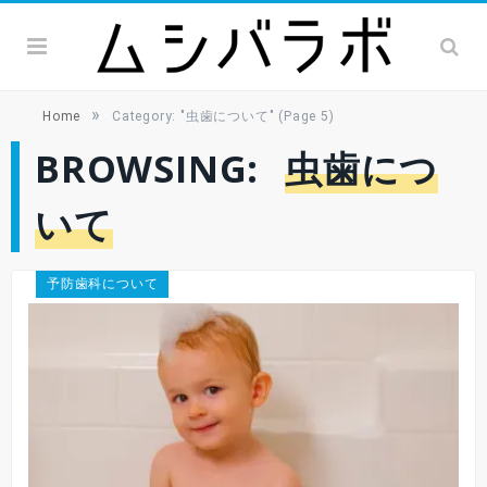
»
Home
Category: "虫歯について"
(Page 5)
BROWSING:
虫歯につ
いて
予防歯科について