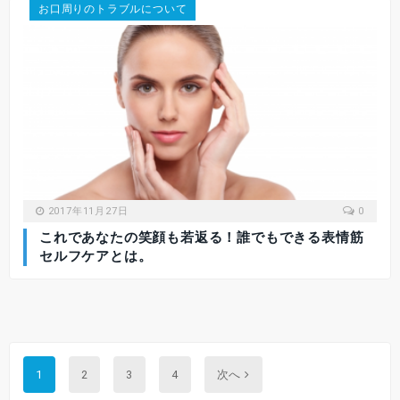
お口周りのトラブルについて
2017年11月27日
0
これであなたの笑顔も若返る！誰でもできる表情筋
セルフケアとは。
Next
1
2
3
4
次へ