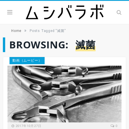
»
Home
Posts Tagged "滅菌"
BROWSING:
滅菌
動画（ムービー）
2017年10月27日
0