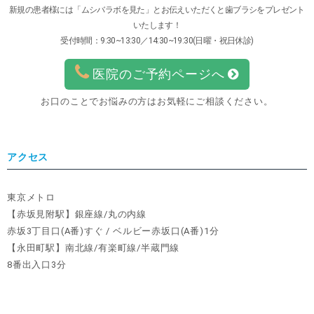
新規の患者様には「ムシバラボを見た」とお伝えいただくと歯ブラシをプレゼント
いたします！
受付時間：9:30~13:30／14:30~19:30(日曜・祝日休診)
医院のご予約ページへ
お口のことでお悩みの方はお気軽にご相談ください。
アクセス
東京メトロ
【赤坂見附駅】銀座線/丸の内線
赤坂3丁目口(A番)すぐ / ベルビー赤坂口(A番)1分
【永田町駅】南北線/有楽町線/半蔵門線
8番出入口3分