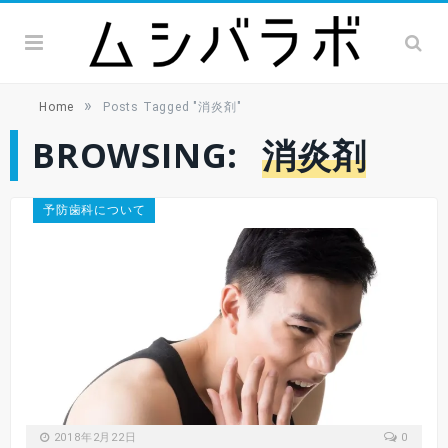
»
Home
Posts Tagged "消炎剤"
BROWSING:
消炎剤
予防歯科について
2018年2月22日
0