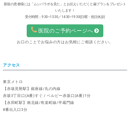
新規の患者様には「ムシバラボを見た」とお伝えいただくと歯ブラシをプレゼント
いたします！
受付時間：9:30~13:30／14:30~19:30(日曜・祝日休診)
医院のご予約ページへ
お口のことでお悩みの方はお気軽にご相談ください。
アクセス
東京メトロ
【赤坂見附駅】銀座線/丸の内線
赤坂3丁目口(A番)すぐ / ベルビー赤坂口(A番)1分
【永田町駅】南北線/有楽町線/半蔵門線
8番出入口3分