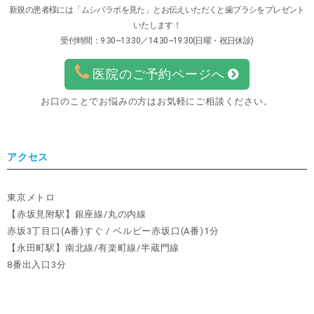
新規の患者様には「ムシバラボを見た」とお伝えいただくと歯ブラシをプレゼント
いたします！
受付時間：9:30~13:30／14:30~19:30(日曜・祝日休診)
医院のご予約ページへ
お口のことでお悩みの方はお気軽にご相談ください。
アクセス
東京メトロ
【赤坂見附駅】銀座線/丸の内線
赤坂3丁目口(A番)すぐ / ベルビー赤坂口(A番)1分
【永田町駅】南北線/有楽町線/半蔵門線
8番出入口3分