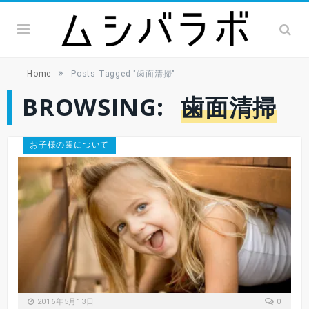
»
Home
Posts Tagged "歯面清掃"
BROWSING:
歯面清掃
お子様の歯について
2016年5月13日
0