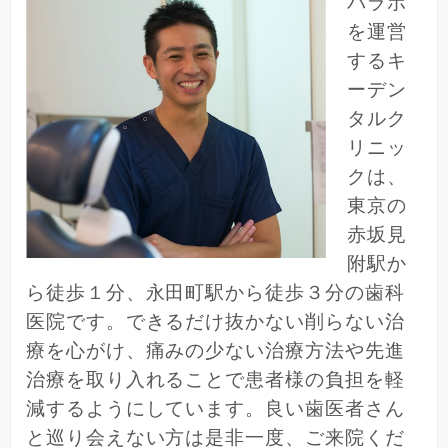
バラボ
を運営
するキ
ーデン
タルク
リニッ
クは、
東京の
赤坂見
附駅か
ら徒歩１分、永田町駅から徒歩３分の歯科
医院です。できるだけ抜かない削らない治
療を心がけ、痛みの少ない治療方法や先進
治療を取り入れることで患者様の負担を軽
減するようにしています。良い歯医者さん
と巡り会えない方は是非一度、ご来院くだ