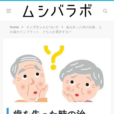
»
»
Home
インプラントについて
歯を失った時の治療、入
れ歯かインプラント、どちらを選択する？