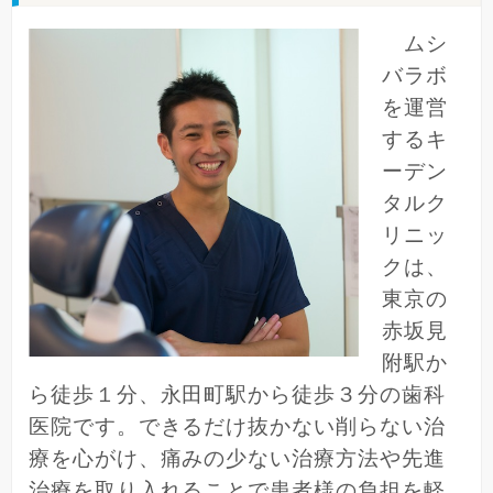
ムシ
バラボ
を運営
するキ
ーデン
タルク
リニッ
クは、
東京の
赤坂見
附駅か
ら徒歩１分、永田町駅から徒歩３分の歯科
医院です。できるだけ抜かない削らない治
療を心がけ、痛みの少ない治療方法や先進
治療を取り入れることで患者様の負担を軽